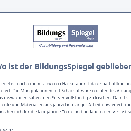
o ist der BildungsSpiegel gebliebe
egel ist nach einem schweren Hackerangriff dauerhaft offline un
ruiert. Die Manipulationen mit Schadsoftware reichten bis Anfan
s gezwungen sahen, den Server vollständig zu löschen. Damit sin
nte und Materialien aus jahrzehntelanger Arbeit unwiederbringl
s herzlich für die langjährige Treue und bedauern den Verlust se
n
9 64 11