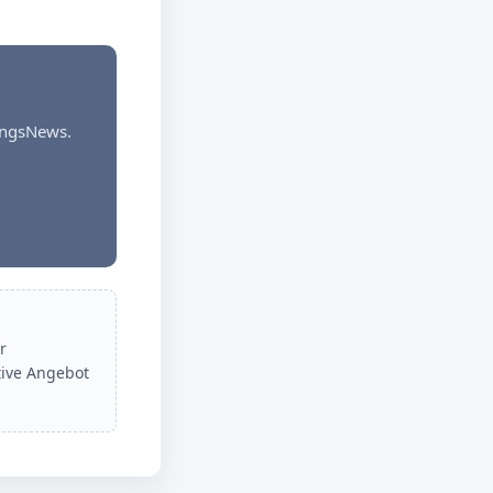
dungsNews.
r
tive Angebot