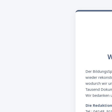
W
Der BildungsSpi
wieder rekonst
wodurch wir un
Tausend Dokume
Wir bedanken un
Die Redaktio
Tel.: 04148. 91