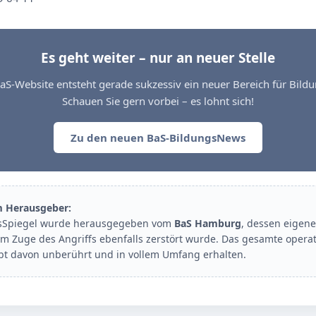
Es geht weiter – nur an neuer Stelle
aS-Website entsteht gerade sukzessiv ein neuer Bereich für Bil
Schauen Sie gern vorbei – es lohnt sich!
Zu den neuen BaS-BildungsNews
m Herausgeber:
sSpiegel wurde herausgegeben vom
BaS Hamburg
, dessen eigene
im Zuge des Angriffs ebenfalls zerstört wurde. Das gesamte opera
ibt davon unberührt und in vollem Umfang erhalten.