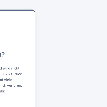
n?
d wird nicht
g 2026 zurück,
d viele
ich verloren.
hr.