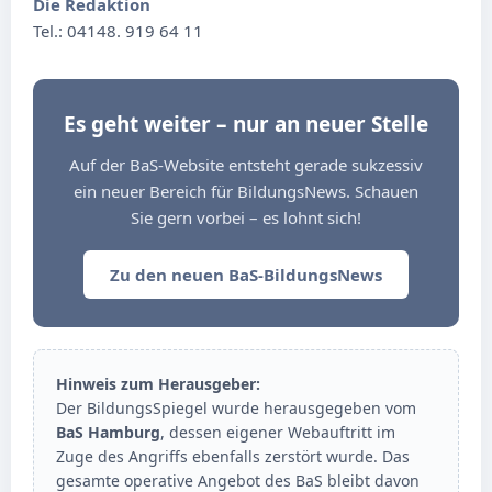
Die Redaktion
Tel.: 04148. 919 64 11
Es geht weiter – nur an neuer Stelle
Auf der BaS-Website entsteht gerade sukzessiv
ein neuer Bereich für BildungsNews. Schauen
Sie gern vorbei – es lohnt sich!
Zu den neuen BaS-BildungsNews
Hinweis zum Herausgeber:
Der BildungsSpiegel wurde herausgegeben vom
BaS Hamburg
, dessen eigener Webauftritt im
Zuge des Angriffs ebenfalls zerstört wurde. Das
gesamte operative Angebot des BaS bleibt davon