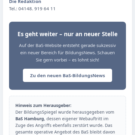
Die Redaktion
Tel.: 04148. 919 64 11
Es geht weiter – nur an neuer Stelle
Auf der BaS-Website entsteht gerade sukzessiv
ein neuer Bereich für BildungsNews. Schauen
Sie gern vorbei – es lohnt sich!
Zu den neuen BaS-BildungsNews
Hinweis zum Herausgeber:
Der BildungsSpiegel wurde herausgegeben vom
BaS Hamburg
, dessen eigener Webauftritt im
Zuge des Angriffs ebenfalls zerstört wurde. Das
gesamte operative Angebot des BaS bleibt davon