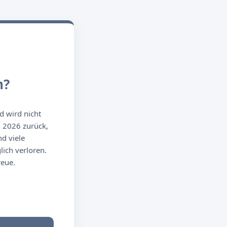
n?
d wird nicht
g 2026 zurück,
d viele
ich verloren.
reue.