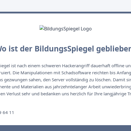
o ist der BildungsSpiegel gebliebe
egel ist nach einem schweren Hackerangriff dauerhaft offline un
ruiert. Die Manipulationen mit Schadsoftware reichten bis Anfan
s gezwungen sahen, den Server vollständig zu löschen. Damit sin
nte und Materialien aus jahrzehntelanger Arbeit unwiederbringl
n Verlust sehr und bedanken uns herzlich für Ihre langjährige T
n
9 64 11