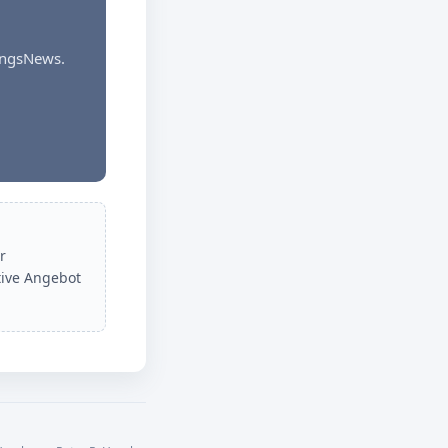
dungsNews.
r
tive Angebot