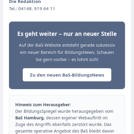
Die Redaktion
Tel.: 04148. 919 64 11
Es geht weiter – nur an neuer Stelle
Auf der BaS-Website entsteht gerade sukzessiv
ein neuer Bereich für BildungsNews. Schauen
Sie gern vorbei – es lohnt sich!
Zu den neuen BaS-BildungsNews
Hinweis zum Herausgeber:
Der BildungsSpiegel wurde herausgegeben vom
BaS Hamburg
, dessen eigener Webauftritt im
Zuge des Angriffs ebenfalls zerstört wurde. Das
gesamte operative Angebot des BaS bleibt davon