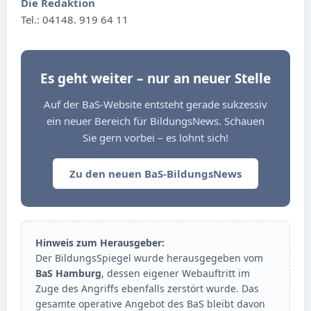
Die Redaktion
Tel.: 04148. 919 64 11
Es geht weiter – nur an neuer Stelle
Auf der BaS-Website entsteht gerade sukzessiv
ein neuer Bereich für BildungsNews. Schauen
Sie gern vorbei – es lohnt sich!
Zu den neuen BaS-BildungsNews
Hinweis zum Herausgeber:
Der BildungsSpiegel wurde herausgegeben vom
BaS Hamburg
, dessen eigener Webauftritt im
Zuge des Angriffs ebenfalls zerstört wurde. Das
gesamte operative Angebot des BaS bleibt davon