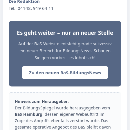
Die Redaktion
Tel.: 04148. 919 64 11
Es geht weiter – nur an neuer Stelle
Auf der BaS-Website entsteht gerade sukzessiv
ein neuer Bereich für BildungsNews. Schauen
Sie gern vorbei – es lohnt sich!
Zu den neuen BaS-BildungsNews
Hinweis zum Herausgeber:
Der BildungsSpiegel wurde herausgegeben vom
BaS Hamburg
, dessen eigener Webauftritt im
Zuge des Angriffs ebenfalls zerstört wurde. Das
gesamte operative Angebot des BaS bleibt davon