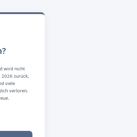
n?
d wird nicht
g 2026 zurück,
d viele
ich verloren.
reue.