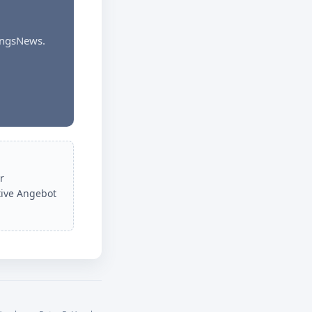
dungsNews.
r
tive Angebot