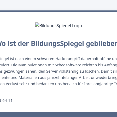
o ist der BildungsSpiegel gebliebe
egel ist nach einem schweren Hackerangriff dauerhaft offline un
ruiert. Die Manipulationen mit Schadsoftware reichten bis Anfan
s gezwungen sahen, den Server vollständig zu löschen. Damit sin
nte und Materialien aus jahrzehntelanger Arbeit unwiederbringl
n Verlust sehr und bedanken uns herzlich für Ihre langjährige T
n
9 64 11