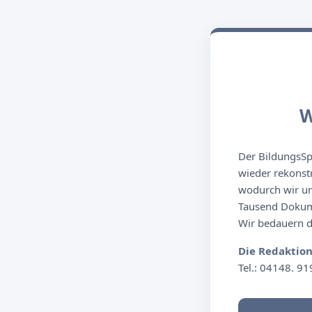
W
Der BildungsSpi
wieder rekonst
wodurch wir un
Tausend Dokume
Wir bedauern de
Die Redaktio
Tel.: 04148. 91