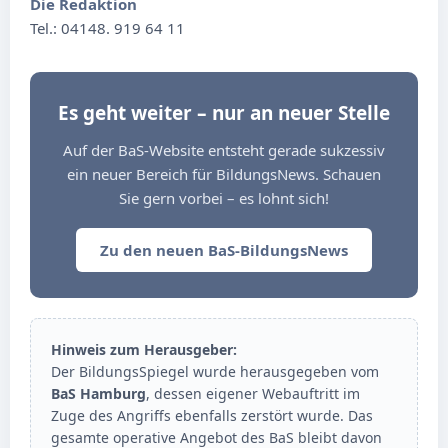
Die Redaktion
Tel.: 04148. 919 64 11
Es geht weiter – nur an neuer Stelle
Auf der BaS-Website entsteht gerade sukzessiv
ein neuer Bereich für BildungsNews. Schauen
Sie gern vorbei – es lohnt sich!
Zu den neuen BaS-BildungsNews
Hinweis zum Herausgeber:
Der BildungsSpiegel wurde herausgegeben vom
BaS Hamburg
, dessen eigener Webauftritt im
Zuge des Angriffs ebenfalls zerstört wurde. Das
gesamte operative Angebot des BaS bleibt davon