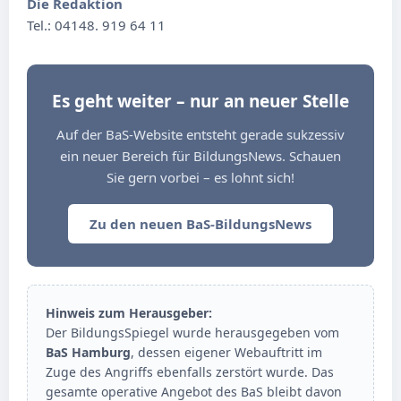
Die Redaktion
Tel.: 04148. 919 64 11
Es geht weiter – nur an neuer Stelle
Auf der BaS-Website entsteht gerade sukzessiv
ein neuer Bereich für BildungsNews. Schauen
Sie gern vorbei – es lohnt sich!
Zu den neuen BaS-BildungsNews
Hinweis zum Herausgeber:
Der BildungsSpiegel wurde herausgegeben vom
BaS Hamburg
, dessen eigener Webauftritt im
Zuge des Angriffs ebenfalls zerstört wurde. Das
gesamte operative Angebot des BaS bleibt davon