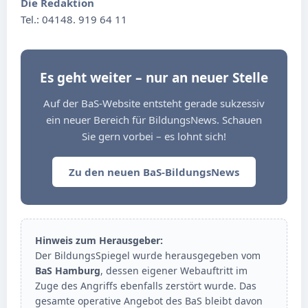
Die Redaktion
Tel.: 04148. 919 64 11
Es geht weiter – nur an neuer Stelle
Auf der BaS-Website entsteht gerade sukzessiv
ein neuer Bereich für BildungsNews. Schauen
Sie gern vorbei – es lohnt sich!
Zu den neuen BaS-BildungsNews
Hinweis zum Herausgeber:
Der BildungsSpiegel wurde herausgegeben vom
BaS Hamburg
, dessen eigener Webauftritt im
Zuge des Angriffs ebenfalls zerstört wurde. Das
gesamte operative Angebot des BaS bleibt davon