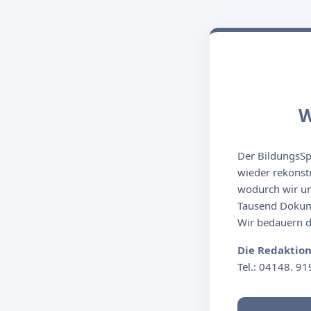
W
Der BildungsSpi
wieder rekonst
wodurch wir un
Tausend Dokume
Wir bedauern de
Die Redaktio
Tel.: 04148. 91