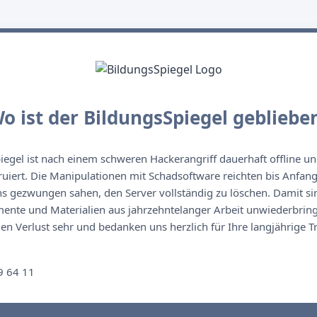
o ist der BildungsSpiegel gebliebe
egel ist nach einem schweren Hackerangriff dauerhaft offline un
ruiert. Die Manipulationen mit Schadsoftware reichten bis Anfan
s gezwungen sahen, den Server vollständig zu löschen. Damit sin
nte und Materialien aus jahrzehntelanger Arbeit unwiederbringl
n Verlust sehr und bedanken uns herzlich für Ihre langjährige T
n
9 64 11