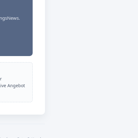
dungsNews.
r
tive Angebot