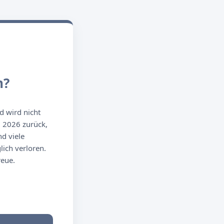
n?
d wird nicht
g 2026 zurück,
d viele
ich verloren.
reue.