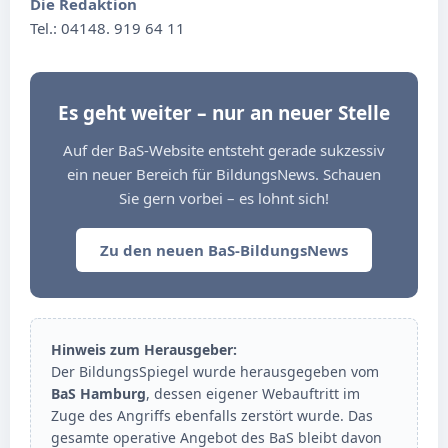
Die Redaktion
Tel.: 04148. 919 64 11
Es geht weiter – nur an neuer Stelle
Auf der BaS-Website entsteht gerade sukzessiv
ein neuer Bereich für BildungsNews. Schauen
Sie gern vorbei – es lohnt sich!
Zu den neuen BaS-BildungsNews
Hinweis zum Herausgeber:
Der BildungsSpiegel wurde herausgegeben vom
BaS Hamburg
, dessen eigener Webauftritt im
Zuge des Angriffs ebenfalls zerstört wurde. Das
gesamte operative Angebot des BaS bleibt davon