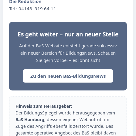
Die Redaktion
Tel.: 04148. 919 64 11
Es geht weiter – nur an neuer Stelle
Auf der BaS-Website entsteht gerade sukzessiv
ein neuer Bereich für BildungsNews. Schauen
Sie gern vorbei – es lohnt sich!
Zu den neuen BaS-BildungsNews
Hinweis zum Herausgeber:
Der BildungsSpiegel wurde herausgegeben vom
BaS Hamburg
, dessen eigener Webauftritt im
Zuge des Angriffs ebenfalls zerstört wurde. Das
gesamte operative Angebot des BaS bleibt davon