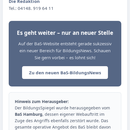
Die Redaktion
Tel.: 04148. 919 64 11
Es geht weiter – nur an neuer Stelle
Auf der BaS-Website entsteht gerade sukzessiv
ein neuer Bereich für BildungsNews. Schauen
Sie gern vorbei – es lohnt sich!
Zu den neuen BaS-BildungsNews
Hinweis zum Herausgeber:
Der BildungsSpiegel wurde herausgegeben vom
BaS Hamburg
, dessen eigener Webauftritt im
Zuge des Angriffs ebenfalls zerstört wurde. Das
gesamte operative Angebot des BaS bleibt davon