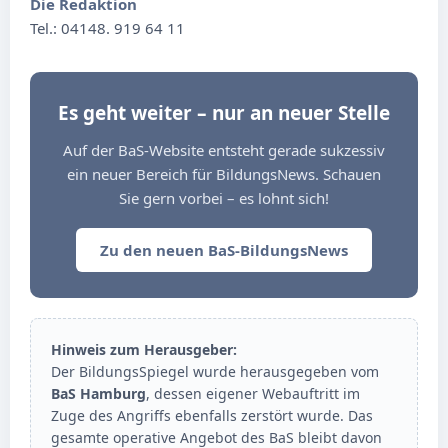
Die Redaktion
Tel.: 04148. 919 64 11
Es geht weiter – nur an neuer Stelle
Auf der BaS-Website entsteht gerade sukzessiv
ein neuer Bereich für BildungsNews. Schauen
Sie gern vorbei – es lohnt sich!
Zu den neuen BaS-BildungsNews
Hinweis zum Herausgeber:
Der BildungsSpiegel wurde herausgegeben vom
BaS Hamburg
, dessen eigener Webauftritt im
Zuge des Angriffs ebenfalls zerstört wurde. Das
gesamte operative Angebot des BaS bleibt davon