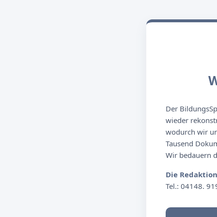
W
Der BildungsSpi
wieder rekonst
wodurch wir un
Tausend Dokume
Wir bedauern de
Die Redaktio
Tel.: 04148. 91