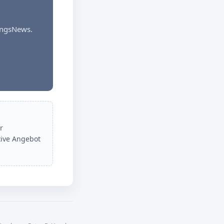
dungsNews.
r
tive Angebot