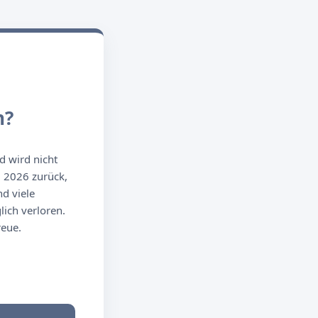
n?
d wird nicht
g 2026 zurück,
d viele
ich verloren.
reue.