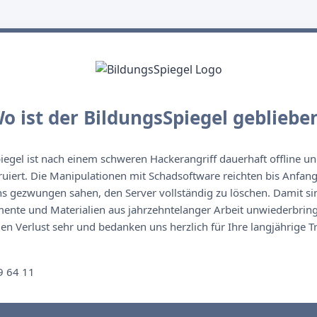
o ist der BildungsSpiegel gebliebe
egel ist nach einem schweren Hackerangriff dauerhaft offline un
ruiert. Die Manipulationen mit Schadsoftware reichten bis Anfan
s gezwungen sahen, den Server vollständig zu löschen. Damit sin
nte und Materialien aus jahrzehntelanger Arbeit unwiederbringl
n Verlust sehr und bedanken uns herzlich für Ihre langjährige T
n
9 64 11