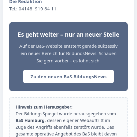
Die Redaktion
Tel.: 04148. 919 64 11
Es geht weiter – nur an neuer Stelle
Auf der BaS-Website entsteht gerade sukzessiv
ein neuer Bereich für BildungsNews. Schauen
Sie gern vorbei – es lohnt sich!
Zu den neuen BaS-BildungsNews
Hinweis zum Herausgeber:
Der BildungsSpiegel wurde herausgegeben vom
BaS Hamburg
, dessen eigener Webauftritt im
Zuge des Angriffs ebenfalls zerstört wurde. Das
gesamte operative Angebot des BaS bleibt davon