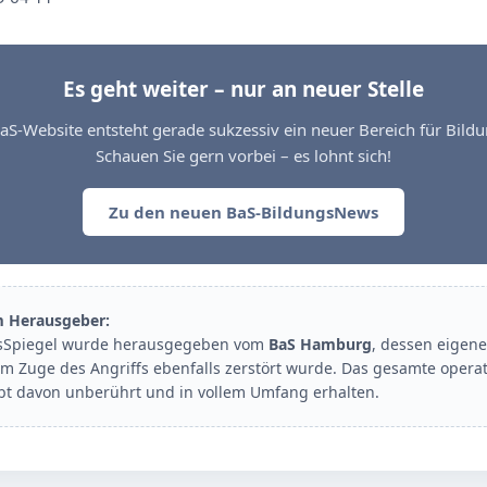
Es geht weiter – nur an neuer Stelle
aS-Website entsteht gerade sukzessiv ein neuer Bereich für Bil
Schauen Sie gern vorbei – es lohnt sich!
Zu den neuen BaS-BildungsNews
m Herausgeber:
sSpiegel wurde herausgegeben vom
BaS Hamburg
, dessen eigene
im Zuge des Angriffs ebenfalls zerstört wurde. Das gesamte opera
ibt davon unberührt und in vollem Umfang erhalten.