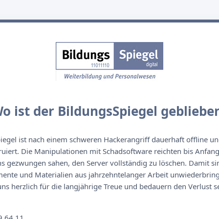
o ist der BildungsSpiegel gebliebe
egel ist nach einem schweren Hackerangriff dauerhaft offline un
ruiert. Die Manipulationen mit Schadsoftware reichten bis Anfan
s gezwungen sahen, den Server vollständig zu löschen. Damit sin
nte und Materialien aus jahrzehntelanger Arbeit unwiederbringl
s herzlich für die langjährige Treue und bedauern den Verlust se
n
9 64 11