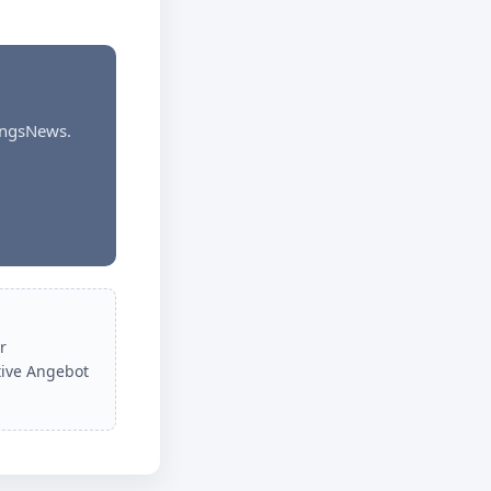
dungsNews.
r
tive Angebot