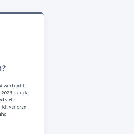
n?
d wird nicht
g 2026 zurück,
d viele
ich verloren.
hr.