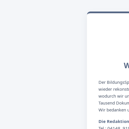
W
Der BildungsSpi
wieder rekonst
wodurch wir un
Tausend Dokume
Wir bedanken un
Die Redaktio
Tel.: 04148. 91