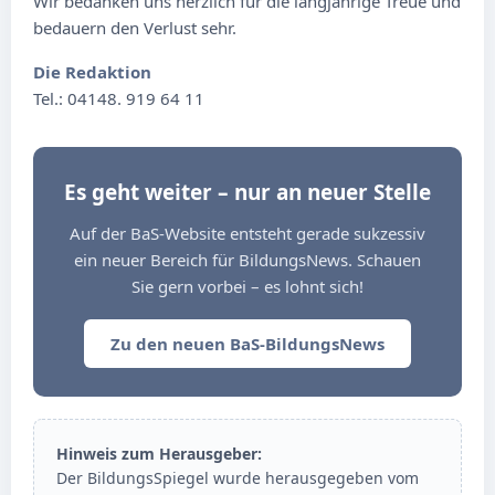
Wir bedanken uns herzlich für die langjährige Treue und
bedauern den Verlust sehr.
Die Redaktion
Tel.: 04148. 919 64 11
Es geht weiter – nur an neuer Stelle
Auf der BaS-Website entsteht gerade sukzessiv
ein neuer Bereich für BildungsNews. Schauen
Sie gern vorbei – es lohnt sich!
Zu den neuen BaS-BildungsNews
Hinweis zum Herausgeber:
Der BildungsSpiegel wurde herausgegeben vom