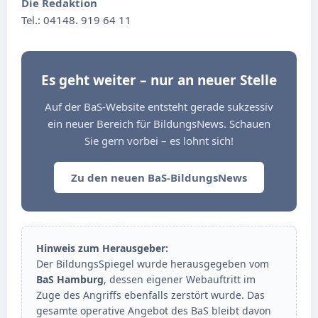
Die Redaktion
Tel.: 04148. 919 64 11
Es geht weiter – nur an neuer Stelle
Auf der BaS-Website entsteht gerade sukzessiv
ein neuer Bereich für BildungsNews. Schauen
Sie gern vorbei – es lohnt sich!
Zu den neuen BaS-BildungsNews
Hinweis zum Herausgeber:
Der BildungsSpiegel wurde herausgegeben vom
BaS Hamburg
, dessen eigener Webauftritt im
Zuge des Angriffs ebenfalls zerstört wurde. Das
gesamte operative Angebot des BaS bleibt davon