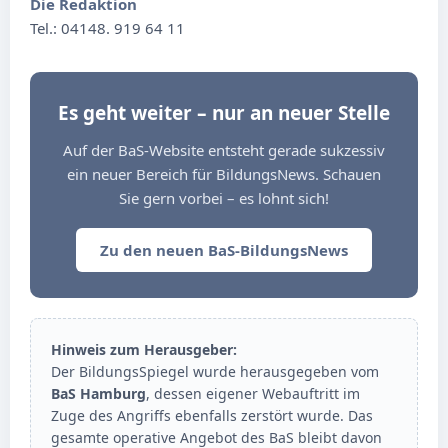
Die Redaktion
Tel.: 04148. 919 64 11
Es geht weiter – nur an neuer Stelle
Auf der BaS-Website entsteht gerade sukzessiv
ein neuer Bereich für BildungsNews. Schauen
Sie gern vorbei – es lohnt sich!
Zu den neuen BaS-BildungsNews
Hinweis zum Herausgeber:
Der BildungsSpiegel wurde herausgegeben vom
BaS Hamburg
, dessen eigener Webauftritt im
Zuge des Angriffs ebenfalls zerstört wurde. Das
gesamte operative Angebot des BaS bleibt davon