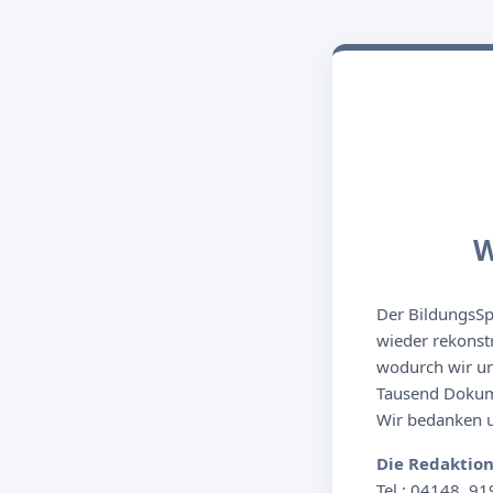
W
Der BildungsSpi
wieder rekonst
wodurch wir un
Tausend Dokume
Wir bedanken un
Die Redaktio
Tel.: 04148. 91