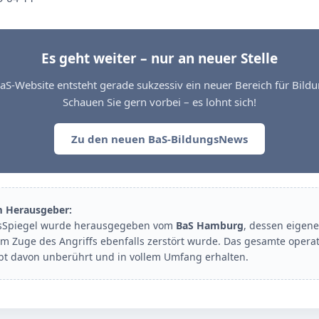
Es geht weiter – nur an neuer Stelle
aS-Website entsteht gerade sukzessiv ein neuer Bereich für Bil
Schauen Sie gern vorbei – es lohnt sich!
Zu den neuen BaS-BildungsNews
m Herausgeber:
sSpiegel wurde herausgegeben vom
BaS Hamburg
, dessen eigene
im Zuge des Angriffs ebenfalls zerstört wurde. Das gesamte opera
ibt davon unberührt und in vollem Umfang erhalten.