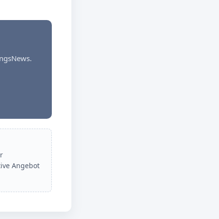
dungsNews.
r
tive Angebot