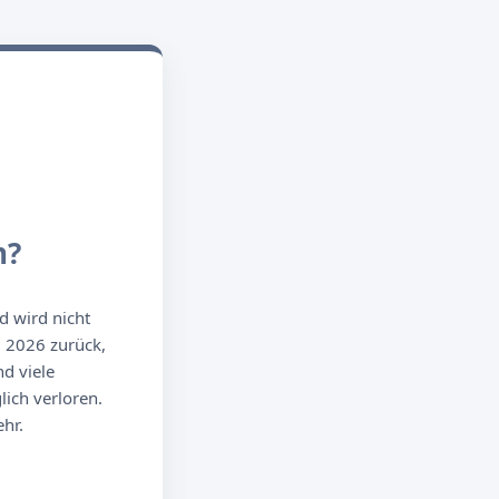
n?
d wird nicht
g 2026 zurück,
d viele
ich verloren.
hr.