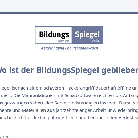
o ist der BildungsSpiegel gebliebe
egel ist nach einem schweren Hackerangriff dauerhaft offline un
ruiert. Die Manipulationen mit Schadsoftware reichten bis Anfan
s gezwungen sahen, den Server vollständig zu löschen. Damit sin
nte und Materialien aus jahrzehntelanger Arbeit unwiederbringl
s herzlich für die langjährige Treue und bedauern den Verlust se
n
9 64 11