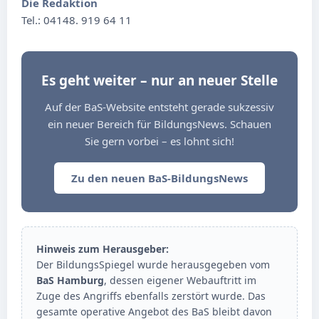
Die Redaktion
Tel.: 04148. 919 64 11
Es geht weiter – nur an neuer Stelle
Auf der BaS-Website entsteht gerade sukzessiv
ein neuer Bereich für BildungsNews. Schauen
Sie gern vorbei – es lohnt sich!
Zu den neuen BaS-BildungsNews
Hinweis zum Herausgeber:
Der BildungsSpiegel wurde herausgegeben vom
BaS Hamburg
, dessen eigener Webauftritt im
Zuge des Angriffs ebenfalls zerstört wurde. Das
gesamte operative Angebot des BaS bleibt davon