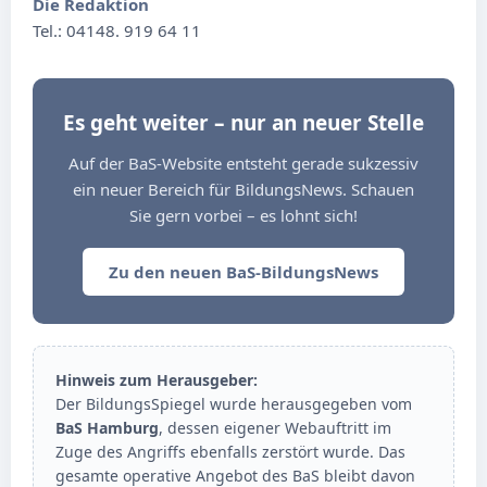
Die Redaktion
Tel.: 04148. 919 64 11
Es geht weiter – nur an neuer Stelle
Auf der BaS-Website entsteht gerade sukzessiv
ein neuer Bereich für BildungsNews. Schauen
Sie gern vorbei – es lohnt sich!
Zu den neuen BaS-BildungsNews
Hinweis zum Herausgeber:
Der BildungsSpiegel wurde herausgegeben vom
BaS Hamburg
, dessen eigener Webauftritt im
Zuge des Angriffs ebenfalls zerstört wurde. Das
gesamte operative Angebot des BaS bleibt davon