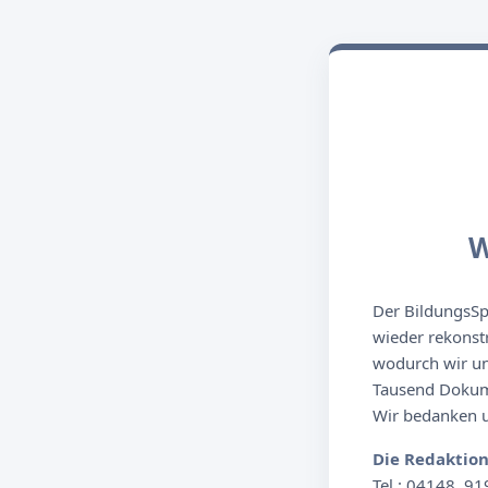
W
Der BildungsSpi
wieder rekonst
wodurch wir un
Tausend Dokume
Wir bedanken un
Die Redaktio
Tel.: 04148. 91