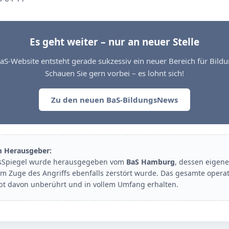
Es geht weiter – nur an neuer Stelle
aS-Website entsteht gerade sukzessiv ein neuer Bereich für Bil
Schauen Sie gern vorbei – es lohnt sich!
Zu den neuen BaS-BildungsNews
m Herausgeber:
sSpiegel wurde herausgegeben vom
BaS Hamburg
, dessen eigene
im Zuge des Angriffs ebenfalls zerstört wurde. Das gesamte opera
ibt davon unberührt und in vollem Umfang erhalten.