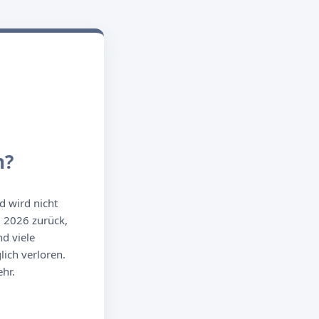
n?
d wird nicht
g 2026 zurück,
d viele
ich verloren.
hr.