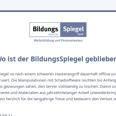
o ist der BildungsSpiegel gebliebe
egel ist nach einem schweren Hackerangriff dauerhaft offline un
ruiert. Die Manipulationen mit Schadsoftware reichten bis Anfan
s gezwungen sahen, den Server vollständig zu löschen. Damit sin
nte und Materialien aus jahrzehntelanger Arbeit unwiederbringl
s herzlich für die langjährige Treue und bedauern den Verlust se
n
9 64 11