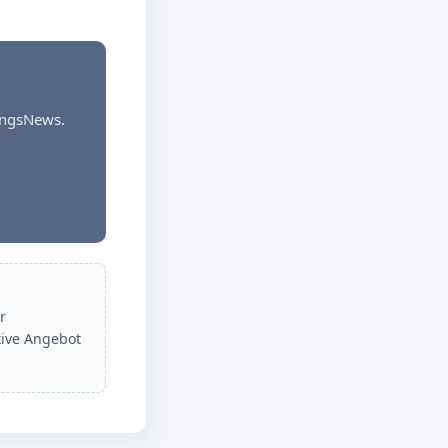
dungsNews.
r
tive Angebot