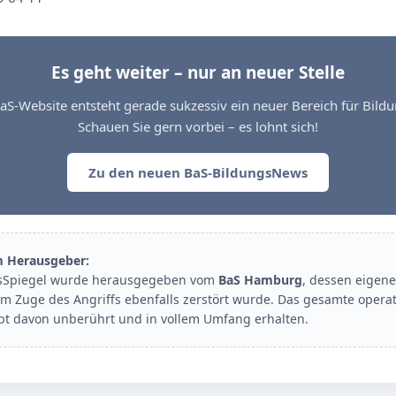
Es geht weiter – nur an neuer Stelle
aS-Website entsteht gerade sukzessiv ein neuer Bereich für Bil
Schauen Sie gern vorbei – es lohnt sich!
Zu den neuen BaS-BildungsNews
m Herausgeber:
sSpiegel wurde herausgegeben vom
BaS Hamburg
, dessen eigene
im Zuge des Angriffs ebenfalls zerstört wurde. Das gesamte opera
ibt davon unberührt und in vollem Umfang erhalten.