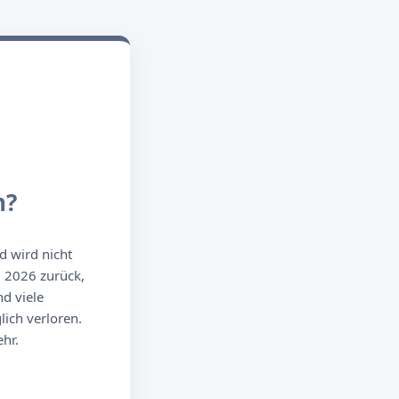
n?
d wird nicht
g 2026 zurück,
d viele
ich verloren.
hr.