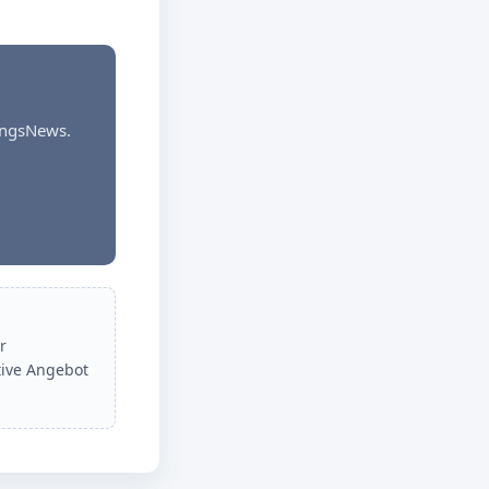
dungsNews.
r
tive Angebot