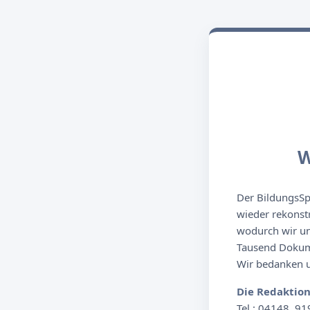
W
Der BildungsSpi
wieder rekonst
wodurch wir un
Tausend Dokume
Wir bedanken un
Die Redaktio
Tel.: 04148. 91