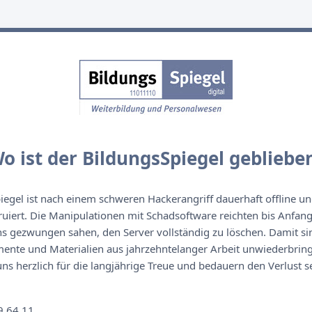
o ist der BildungsSpiegel gebliebe
egel ist nach einem schweren Hackerangriff dauerhaft offline un
ruiert. Die Manipulationen mit Schadsoftware reichten bis Anfan
s gezwungen sahen, den Server vollständig zu löschen. Damit sin
nte und Materialien aus jahrzehntelanger Arbeit unwiederbringl
s herzlich für die langjährige Treue und bedauern den Verlust se
n
9 64 11