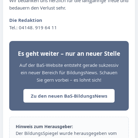
Wir bedanken uns herzlich für die langjährige Treue und
bedauern den Verlust sehr.
Die Redaktion
Tel.: 04148. 919 64 11
Es geht weiter – nur an neuer Stelle
Auf der BaS-Website entsteht gerade sukzessiv
ein neuer Bereich für BildungsNews. Schauen
Sie gern vorbei – es lohnt sich!
Zu den neuen BaS-BildungsNews
Hinweis zum Herausgeber:
Der BildungsSpiegel wurde herausgegeben vom