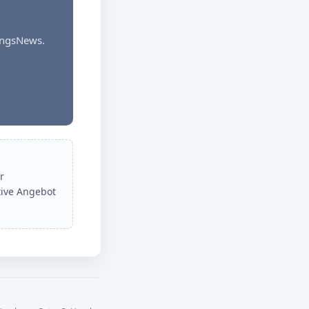
dungsNews.
r
tive Angebot