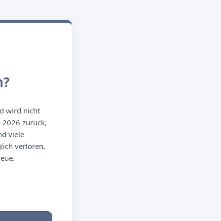
n?
d wird nicht
g 2026 zurück,
d viele
ich verloren.
reue.