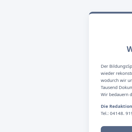
W
Der BildungsSpi
wieder rekonst
wodurch wir un
Tausend Dokume
Wir bedauern de
Die Redaktio
Tel.: 04148. 91