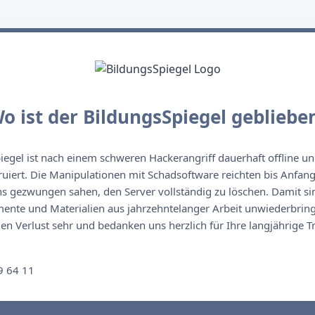
o ist der BildungsSpiegel gebliebe
egel ist nach einem schweren Hackerangriff dauerhaft offline un
ruiert. Die Manipulationen mit Schadsoftware reichten bis Anfan
s gezwungen sahen, den Server vollständig zu löschen. Damit sin
nte und Materialien aus jahrzehntelanger Arbeit unwiederbringl
n Verlust sehr und bedanken uns herzlich für Ihre langjährige T
n
9 64 11