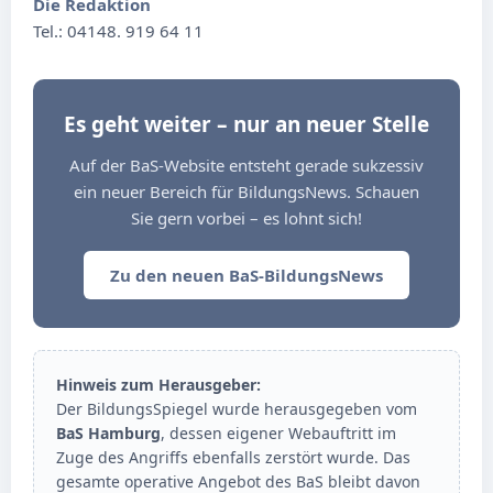
Die Redaktion
Tel.: 04148. 919 64 11
Es geht weiter – nur an neuer Stelle
Auf der BaS-Website entsteht gerade sukzessiv
ein neuer Bereich für BildungsNews. Schauen
Sie gern vorbei – es lohnt sich!
Zu den neuen BaS-BildungsNews
Hinweis zum Herausgeber:
Der BildungsSpiegel wurde herausgegeben vom
BaS Hamburg
, dessen eigener Webauftritt im
Zuge des Angriffs ebenfalls zerstört wurde. Das
gesamte operative Angebot des BaS bleibt davon