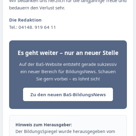
Wir bedanken uns herzlich für die langjährige Treue und
bedauern den Verlust sehr.
Die Redaktion
Tel.: 04148. 919 64 11
Es geht weiter – nur an neuer Stelle
Auf der BaS-Website entsteht gerade sukzessiv
ein neuer Bereich für BildungsNews. Schauen
Sie gern vorbei – es lohnt sich!
Zu den neuen BaS-BildungsNews
Hinweis zum Herausgeber:
Der BildungsSpiegel wurde herausgegeben vom