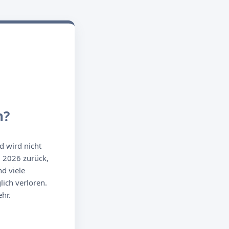
n?
d wird nicht
g 2026 zurück,
d viele
ich verloren.
hr.