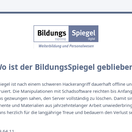
o ist der BildungsSpiegel gebliebe
egel ist nach einem schweren Hackerangriff dauerhaft offline un
ruiert. Die Manipulationen mit Schadsoftware reichten bis Anfan
s gezwungen sahen, den Server vollständig zu löschen. Damit sin
nte und Materialien aus jahrzehntelanger Arbeit unwiederbringl
s herzlich für die langjährige Treue und bedauern den Verlust se
n
9 64 11