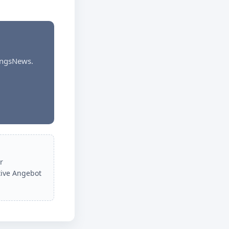
dungsNews.
r
tive Angebot