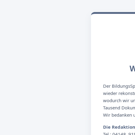
W
Der BildungsSpi
wieder rekonst
wodurch wir un
Tausend Dokume
Wir bedanken un
Die Redaktio
Tel.: 04148. 91