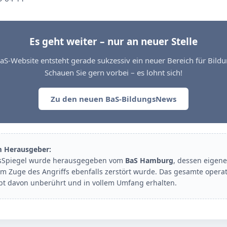
Es geht weiter – nur an neuer Stelle
aS-Website entsteht gerade sukzessiv ein neuer Bereich für Bil
Schauen Sie gern vorbei – es lohnt sich!
Zu den neuen BaS-BildungsNews
m Herausgeber:
sSpiegel wurde herausgegeben vom
BaS Hamburg
, dessen eigene
im Zuge des Angriffs ebenfalls zerstört wurde. Das gesamte opera
ibt davon unberührt und in vollem Umfang erhalten.