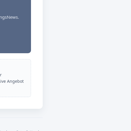
dungsNews.
r
tive Angebot