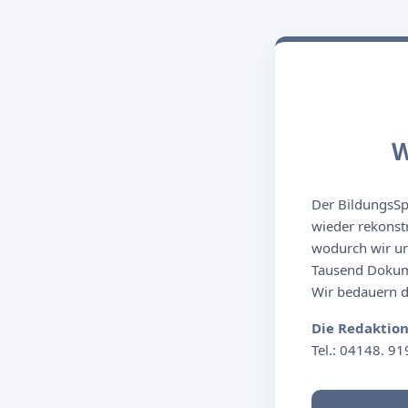
W
Der BildungsSpi
wieder rekonst
wodurch wir un
Tausend Dokume
Wir bedauern de
Die Redaktio
Tel.: 04148. 91