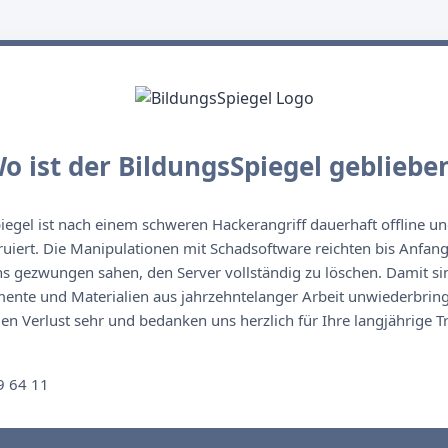
o ist der BildungsSpiegel gebliebe
egel ist nach einem schweren Hackerangriff dauerhaft offline un
ruiert. Die Manipulationen mit Schadsoftware reichten bis Anfan
s gezwungen sahen, den Server vollständig zu löschen. Damit sin
nte und Materialien aus jahrzehntelanger Arbeit unwiederbringl
n Verlust sehr und bedanken uns herzlich für Ihre langjährige T
n
9 64 11