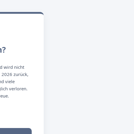
n?
d wird nicht
g 2026 zurück,
d viele
ich verloren.
reue.