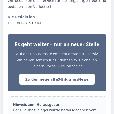
Wir bedanken uns herzlich für die langjährige Treue und
bedauern den Verlust sehr.
Die Redaktion
Tel.: 04148. 919 64 11
Es geht weiter – nur an neuer Stelle
Auf der BaS-Website entsteht gerade sukzessiv
ein neuer Bereich für BildungsNews. Schauen
Sie gern vorbei – es lohnt sich!
Zu den neuen BaS-BildungsNews
Hinweis zum Herausgeber:
Der BildungsSpiegel wurde herausgegeben vom