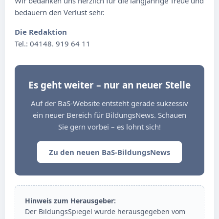
Wir bedanken uns herzlich für die langjährige Treue und
bedauern den Verlust sehr.
Die Redaktion
Tel.: 04148. 919 64 11
Es geht weiter – nur an neuer Stelle
Auf der BaS-Website entsteht gerade sukzessiv
ein neuer Bereich für BildungsNews. Schauen
Sie gern vorbei – es lohnt sich!
Zu den neuen BaS-BildungsNews
Hinweis zum Herausgeber:
Der BildungsSpiegel wurde herausgegeben vom