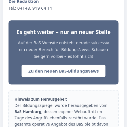
Die Redaktion
Tel.: 04148. 919 64 11
Es geht weiter – nur an neuer Stelle
Auf der BaS-Website entsteht gerade sukzessiv
ein neuer Bereich für BildungsNews. Schauen
Sie gern vorbei – es lohnt sich!
Zu den neuen BaS-BildungsNews
Hinweis zum Herausgeber:
Der BildungsSpiegel wurde herausgegeben vom
BaS Hamburg
, dessen eigener Webauftritt im
Zuge des Angriffs ebenfalls zerstört wurde. Das
gesamte operative Angebot des BaS bleibt davon