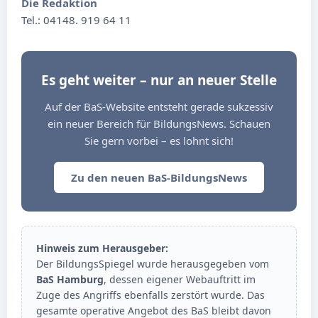
Die Redaktion
Tel.: 04148. 919 64 11
Es geht weiter – nur an neuer Stelle
Auf der BaS-Website entsteht gerade sukzessiv
ein neuer Bereich für BildungsNews. Schauen
Sie gern vorbei – es lohnt sich!
Zu den neuen BaS-BildungsNews
Hinweis zum Herausgeber:
Der BildungsSpiegel wurde herausgegeben vom
BaS Hamburg
, dessen eigener Webauftritt im
Zuge des Angriffs ebenfalls zerstört wurde. Das
gesamte operative Angebot des BaS bleibt davon