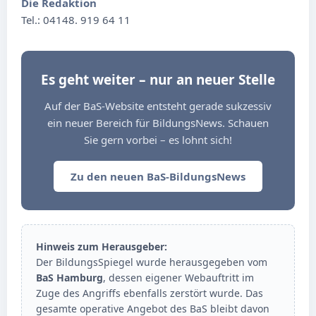
Die Redaktion
Tel.: 04148. 919 64 11
Es geht weiter – nur an neuer Stelle
Auf der BaS-Website entsteht gerade sukzessiv
ein neuer Bereich für BildungsNews. Schauen
Sie gern vorbei – es lohnt sich!
Zu den neuen BaS-BildungsNews
Hinweis zum Herausgeber:
Der BildungsSpiegel wurde herausgegeben vom
BaS Hamburg
, dessen eigener Webauftritt im
Zuge des Angriffs ebenfalls zerstört wurde. Das
gesamte operative Angebot des BaS bleibt davon