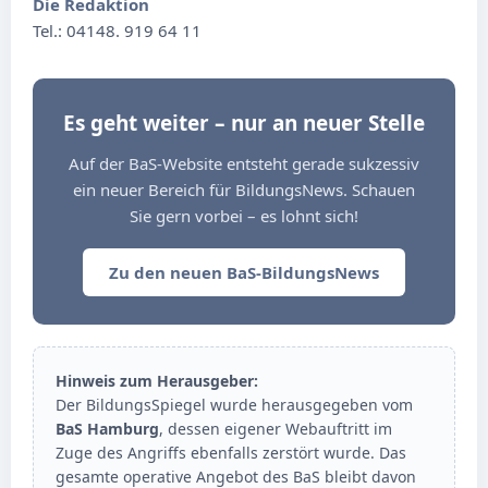
Die Redaktion
Tel.: 04148. 919 64 11
Es geht weiter – nur an neuer Stelle
Auf der BaS-Website entsteht gerade sukzessiv
ein neuer Bereich für BildungsNews. Schauen
Sie gern vorbei – es lohnt sich!
Zu den neuen BaS-BildungsNews
Hinweis zum Herausgeber:
Der BildungsSpiegel wurde herausgegeben vom
BaS Hamburg
, dessen eigener Webauftritt im
Zuge des Angriffs ebenfalls zerstört wurde. Das
gesamte operative Angebot des BaS bleibt davon