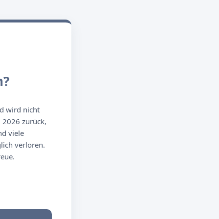
n?
d wird nicht
g 2026 zurück,
d viele
ich verloren.
reue.