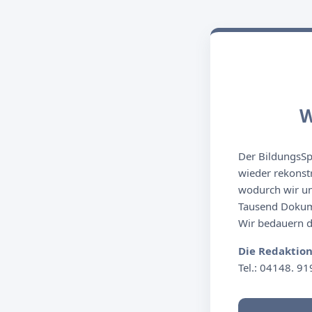
W
Der BildungsSpi
wieder rekonst
wodurch wir un
Tausend Dokume
Wir bedauern de
Die Redaktio
Tel.: 04148. 91