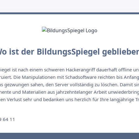
o ist der BildungsSpiegel gebliebe
egel ist nach einem schweren Hackerangriff dauerhaft offline un
ruiert. Die Manipulationen mit Schadsoftware reichten bis Anfan
s gezwungen sahen, den Server vollständig zu löschen. Damit sin
nte und Materialien aus jahrzehntelanger Arbeit unwiederbringl
n Verlust sehr und bedanken uns herzlich für Ihre langjährige T
n
9 64 11