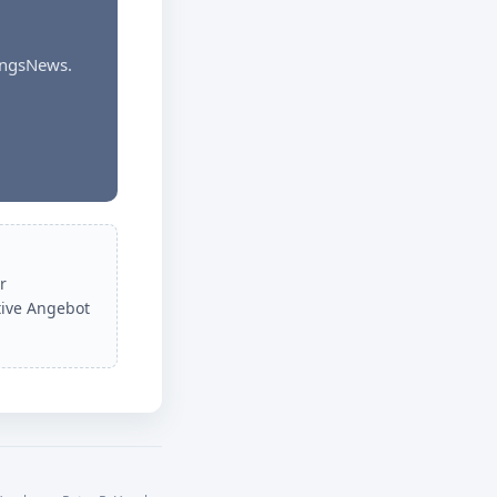
dungsNews.
r
tive Angebot