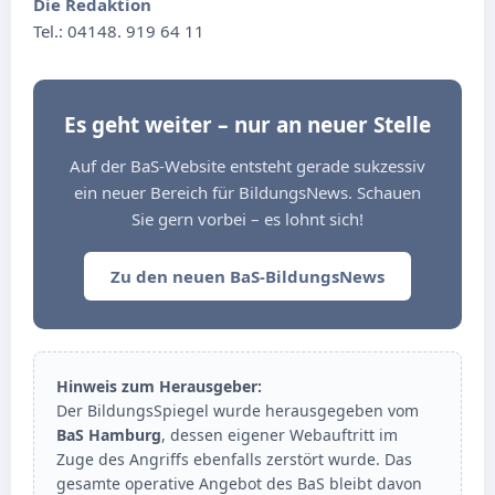
Die Redaktion
Tel.: 04148. 919 64 11
Es geht weiter – nur an neuer Stelle
Auf der BaS-Website entsteht gerade sukzessiv
ein neuer Bereich für BildungsNews. Schauen
Sie gern vorbei – es lohnt sich!
Zu den neuen BaS-BildungsNews
Hinweis zum Herausgeber:
Der BildungsSpiegel wurde herausgegeben vom
BaS Hamburg
, dessen eigener Webauftritt im
Zuge des Angriffs ebenfalls zerstört wurde. Das
gesamte operative Angebot des BaS bleibt davon