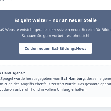
Es geht weiter – nur an neuer Stelle
aS-Website entsteht gerade sukzessiv ein neuer Bereich für Bil
Schauen Sie gern vorbei – es lohnt sich!
Zu den neuen BaS-BildungsNews
m Herausgeber:
sSpiegel wurde herausgegeben vom
BaS Hamburg
, dessen eigene
im Zuge des Angriffs ebenfalls zerstört wurde. Das gesamte opera
ibt davon unberührt und in vollem Umfang erhalten.