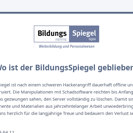
o ist der BildungsSpiegel gebliebe
egel ist nach einem schweren Hackerangriff dauerhaft offline un
ruiert. Die Manipulationen mit Schadsoftware reichten bis Anfan
s gezwungen sahen, den Server vollständig zu löschen. Damit sin
nte und Materialien aus jahrzehntelanger Arbeit unwiederbringl
s herzlich für die langjährige Treue und bedauern den Verlust se
n
9 64 11