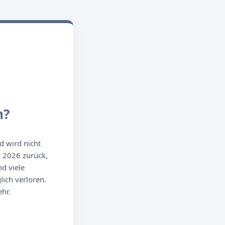
n?
d wird nicht
g 2026 zurück,
d viele
ich verloren.
hr.