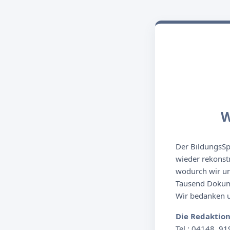
W
Der BildungsSpi
wieder rekonst
wodurch wir un
Tausend Dokume
Wir bedanken un
Die Redaktio
Tel.: 04148. 91