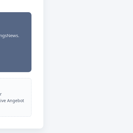
dungsNews.
r
tive Angebot