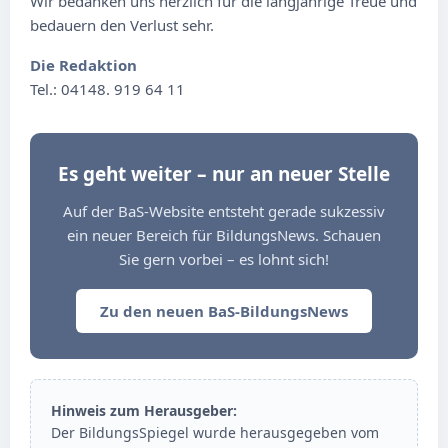
Wir bedanken uns herzlich für die langjährige Treue und
bedauern den Verlust sehr.
Die Redaktion
Tel.: 04148. 919 64 11
Es geht weiter – nur an neuer Stelle
Auf der BaS-Website entsteht gerade sukzessiv
ein neuer Bereich für BildungsNews. Schauen
Sie gern vorbei – es lohnt sich!
Zu den neuen BaS-BildungsNews
Hinweis zum Herausgeber:
Der BildungsSpiegel wurde herausgegeben vom