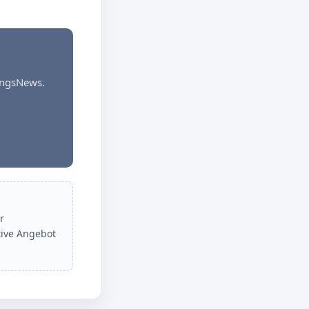
dungsNews.
r
tive Angebot