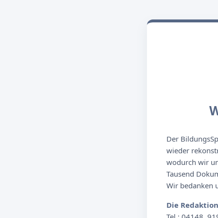
W
Der BildungsSpi
wieder rekonst
wodurch wir un
Tausend Dokume
Wir bedanken un
Die Redaktio
Tel.: 04148. 91