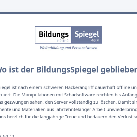
o ist der BildungsSpiegel gebliebe
egel ist nach einem schweren Hackerangriff dauerhaft offline un
ruiert. Die Manipulationen mit Schadsoftware reichten bis Anfan
s gezwungen sahen, den Server vollständig zu löschen. Damit sin
nte und Materialien aus jahrzehntelanger Arbeit unwiederbringl
s herzlich für die langjährige Treue und bedauern den Verlust se
n
9 64 11