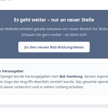
Es geht weiter – nur an neuer Stelle
aS-Website entsteht gerade sukzessiv ein neuer Bereich für Bil
Schauen Sie gern vorbei – es lohnt sich!
Zu den neuen BaS-BildungsNews
m Herausgeber:
sSpiegel wurde herausgegeben vom
BaS Hamburg
, dessen eigene
im Zuge des Angriffs ebenfalls zerstört wurde. Das gesamte opera
ibt davon unberührt und in vollem Umfang erhalten.