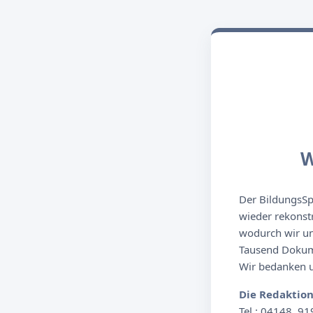
W
Der BildungsSpi
wieder rekonst
wodurch wir un
Tausend Dokume
Wir bedanken un
Die Redaktio
Tel.: 04148. 91