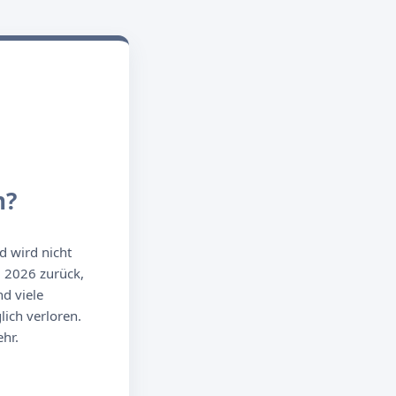
n?
d wird nicht
g 2026 zurück,
d viele
ich verloren.
hr.