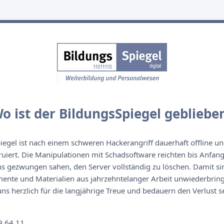
o ist der BildungsSpiegel gebliebe
egel ist nach einem schweren Hackerangriff dauerhaft offline un
ruiert. Die Manipulationen mit Schadsoftware reichten bis Anfan
s gezwungen sahen, den Server vollständig zu löschen. Damit sin
nte und Materialien aus jahrzehntelanger Arbeit unwiederbringl
s herzlich für die langjährige Treue und bedauern den Verlust se
n
9 64 11