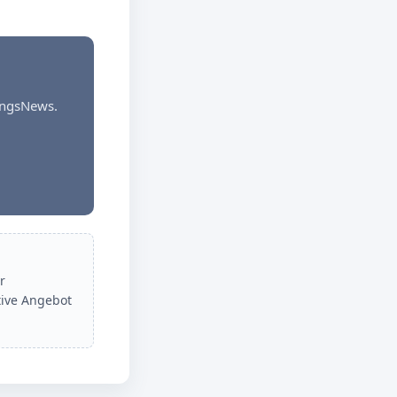
dungsNews.
r
tive Angebot