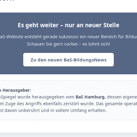
Es geht weiter – nur an neuer Stelle
aS-Website entsteht gerade sukzessiv ein neuer Bereich für Bil
Schauen Sie gern vorbei – es lohnt sich!
Zu den neuen BaS-BildungsNews
m Herausgeber:
sSpiegel wurde herausgegeben vom
BaS Hamburg
, dessen eigene
im Zuge des Angriffs ebenfalls zerstört wurde. Das gesamte opera
ibt davon unberührt und in vollem Umfang erhalten.