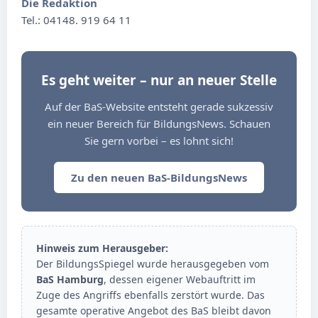
Die Redaktion
Tel.: 04148. 919 64 11
Es geht weiter – nur an neuer Stelle
Auf der BaS-Website entsteht gerade sukzessiv
ein neuer Bereich für BildungsNews. Schauen
Sie gern vorbei – es lohnt sich!
Zu den neuen BaS-BildungsNews
Hinweis zum Herausgeber:
Der BildungsSpiegel wurde herausgegeben vom
BaS Hamburg
, dessen eigener Webauftritt im
Zuge des Angriffs ebenfalls zerstört wurde. Das
gesamte operative Angebot des BaS bleibt davon