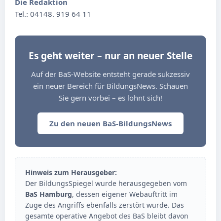
Die Redaktion
Tel.: 04148. 919 64 11
Es geht weiter – nur an neuer Stelle
Auf der BaS-Website entsteht gerade sukzessiv
ein neuer Bereich für BildungsNews. Schauen
Sie gern vorbei – es lohnt sich!
Zu den neuen BaS-BildungsNews
Hinweis zum Herausgeber:
Der BildungsSpiegel wurde herausgegeben vom
BaS Hamburg
, dessen eigener Webauftritt im
Zuge des Angriffs ebenfalls zerstört wurde. Das
gesamte operative Angebot des BaS bleibt davon