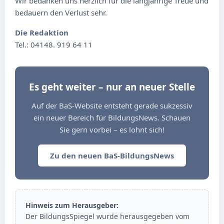
Wir bedanken uns herzlich für die langjährige Treue und
bedauern den Verlust sehr.
Die Redaktion
Tel.: 04148. 919 64 11
Es geht weiter – nur an neuer Stelle
Auf der BaS-Website entsteht gerade sukzessiv
ein neuer Bereich für BildungsNews. Schauen
Sie gern vorbei – es lohnt sich!
Zu den neuen BaS-BildungsNews
Hinweis zum Herausgeber:
Der BildungsSpiegel wurde herausgegeben vom