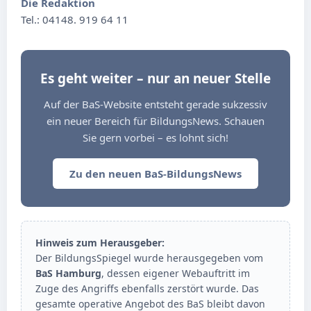
Die Redaktion
Tel.: 04148. 919 64 11
Es geht weiter – nur an neuer Stelle
Auf der BaS-Website entsteht gerade sukzessiv
ein neuer Bereich für BildungsNews. Schauen
Sie gern vorbei – es lohnt sich!
Zu den neuen BaS-BildungsNews
Hinweis zum Herausgeber:
Der BildungsSpiegel wurde herausgegeben vom
BaS Hamburg
, dessen eigener Webauftritt im
Zuge des Angriffs ebenfalls zerstört wurde. Das
gesamte operative Angebot des BaS bleibt davon