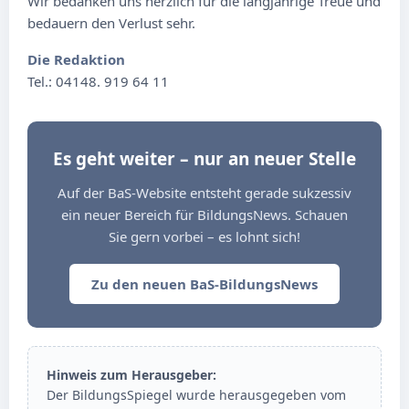
Wir bedanken uns herzlich für die langjährige Treue und
bedauern den Verlust sehr.
Die Redaktion
Tel.: 04148. 919 64 11
Es geht weiter – nur an neuer Stelle
Auf der BaS-Website entsteht gerade sukzessiv
ein neuer Bereich für BildungsNews. Schauen
Sie gern vorbei – es lohnt sich!
Zu den neuen BaS-BildungsNews
Hinweis zum Herausgeber:
Der BildungsSpiegel wurde herausgegeben vom